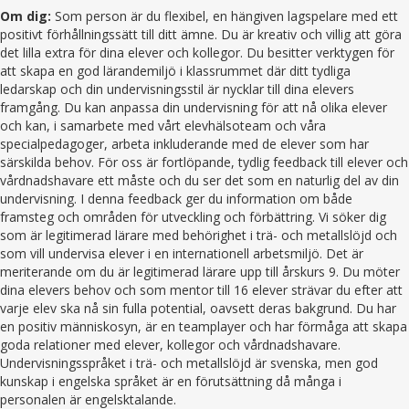
Om dig:
Som person är du flexibel, en hängiven lagspelare med ett
positivt förhållningssätt till ditt ämne. Du är kreativ och villig att göra
det lilla extra för dina elever och kollegor. Du besitter verktygen för
att skapa en god lärandemiljö i klassrummet där ditt tydliga
ledarskap och din undervisningsstil är nycklar till dina elevers
framgång. Du kan anpassa din undervisning för att nå olika elever
och kan, i samarbete med vårt elevhälsoteam och våra
specialpedagoger, arbeta inkluderande med de elever som har
särskilda behov. För oss är fortlöpande, tydlig feedback till elever och
vårdnadshavare ett måste och du ser det som en naturlig del av din
undervisning. I denna feedback ger du information om både
framsteg och områden för utveckling och förbättring. Vi söker dig
som är legitimerad lärare med behörighet i trä- och metallslöjd och
som vill undervisa elever i en internationell arbetsmiljö. Det är
meriterande om du är legitimerad lärare upp till årskurs 9. Du möter
dina elevers behov och som mentor till 16 elever strävar du efter att
varje elev ska nå sin fulla potential, oavsett deras bakgrund. Du har
en positiv människosyn, är en teamplayer och har förmåga att skapa
goda relationer med elever, kollegor och vårdnadshavare.
Undervisningsspråket i trä- och metallslöjd är svenska, men god
kunskap i engelska språket är en förutsättning då många i
personalen är engelsktalande.