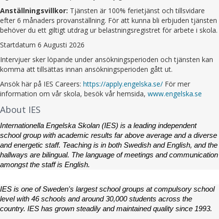
Anställningsvillkor:
Tjänsten är 100% ferietjänst och tillsvidare
efter 6 månaders provanställning. För att kunna bli erbjuden tjänsten
behöver du ett giltigt utdrag ur belastningsregistret för arbete i skola.
Startdatum 6 Augusti 2026
Intervjuer sker löpande under ansökningsperioden och tjänsten kan
komma att tillsättas innan ansökningsperioden gått ut.
Ansök här på IES Careers:
https://apply.engelska.se/
För mer
information om vår skola, besök vår hemsida,
www.engelska.se
About IES
Internationella Engelska Skolan (IES) is a leading independent 
school group with academic results far above average and a diverse 
and energetic staff. Teaching is in both Swedish and English, and the 
hallways are bilingual. The language of meetings and communication 
amongst the staff is English.
IES is one of Sweden's largest school groups at compulsory school 
level with 46 schools and around 30,000 students across the 
country. IES has grown steadily and maintained quality since 1993.