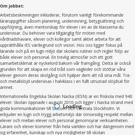
Om jobbet:
Arbetsbeskrivningen inkluderar, förutom vanligt förekommande
läraruppgifter såsom planering, undervisning, betygsättning och
uppföljning, även mentorskap för elever i en av de klasserna du
undervisar. Du behöver vara tillgänglig för möten med
vårdnadshavare, elever och kollegor samt aktivt arbeta för att
upprätthålla IES värdegrund och vision. Hos oss ligger fokus på
lärande och på en lugn miljö där skolans rutiner och regler följs av
både elever och personal. En trevlig atmosfär och ett gott
samarbetsklimat är nyckelord bakom vår framgång. Detta är också
grunden för att skapa en röd tråd som vägleder och stöttar våra
elever genom deras skolgång och hjälper dem att nå sina mål. Trä-
och metallslöjd undervisas i halvklass i en fullt utrustad slöjdsal för
ämnet.
Internationella Engelska Skolan Nacka (IESN) är en friskola med 940
elever. Skolan öppnade i augusti 2010 och ligger i Nacka strand med
Loading
goda kommunikationer till Slussen och centrala Stockholm. Vi
erbjuder en lugn och trygg arbetsmiljö där ömsesidig respekt mellan
elever och mellan elever och personal genomsyrar verksamheten.
Lärare och elever kommer från hela världen och har därigenom med
sig erfarenhet, kunskap och nya möjligheter till skolan